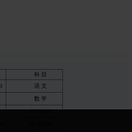
科
目
0
语
文
数
学
思想品德
00
物理化学