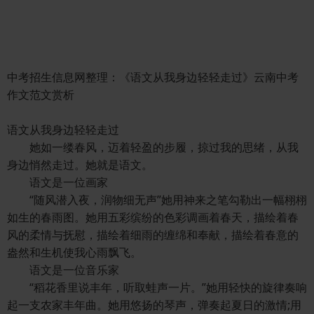
中考招生信息网整理：《语文从我身边轻轻走过》云南中考
作文范文赏析
语文从我身边轻轻走过
她如一缕春风，迈着轻盈的步履，掠过我的思绪，从我
身边悄然走过。她就是语文。
语文是一位画家
“随风潜入夜，润物细无声”她用神来之笔勾勒出一幅栩栩
如生的春雨图。她用五彩缤纷的色彩调画着春天，描绘着春
风的柔情与抚慰，描绘着细雨的缠绵和奉献，描绘着春意的
盎然和生机使我心雨飘飞。
语文是一位音乐家
“稻花香里说丰年，听取蛙声一片。”她用轻快的旋律奏响
起一支农家丰年曲。她用悠扬的琴声，弹奏起夏日的激情;用