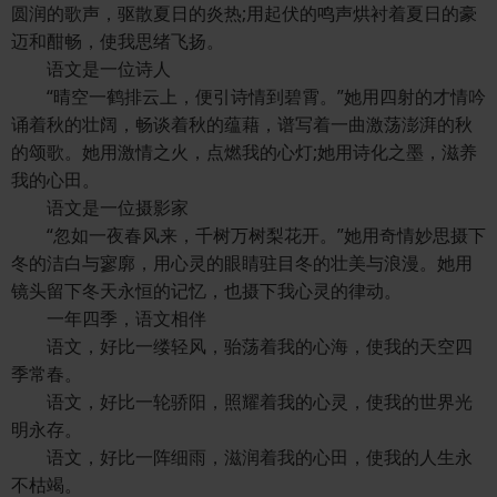
圆润的歌声，驱散夏日的炎热;用起伏的鸣声烘衬着夏日的豪
迈和酣畅，使我思绪飞扬。
语文是一位诗人
“晴空一鹤排云上，便引诗情到碧霄。”她用四射的才情吟
诵着秋的壮阔，畅谈着秋的蕴藉，谱写着一曲激荡澎湃的秋
的颂歌。她用激情之火，点燃我的心灯;她用诗化之墨，滋养
我的心田。
语文是一位摄影家
“忽如一夜春风来，千树万树梨花开。”她用奇情妙思摄下
冬的洁白与寥廓，用心灵的眼睛驻目冬的壮美与浪漫。她用
镜头留下冬天永恒的记忆，也摄下我心灵的律动。
一年四季，语文相伴
语文，好比一缕轻风，骀荡着我的心海，使我的天空四
季常春。
语文，好比一轮骄阳，照耀着我的心灵，使我的世界光
明永存。
语文，好比一阵细雨，滋润着我的心田，使我的人生永
不枯竭。