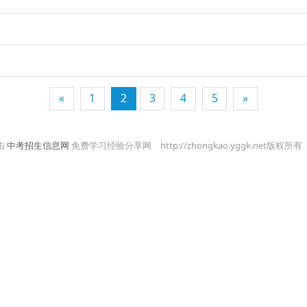
«
1
2
3
4
5
»
由
中考招生信息网
免费学习经验分享网
http://zhongkao.yggk.net版权所有