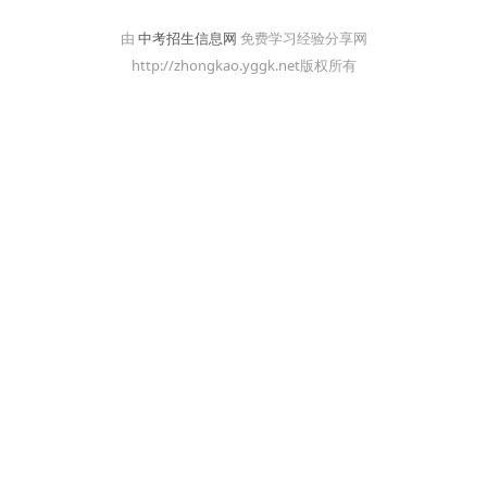
由
中考招生信息网
免费学习经验分享网
http://zhongkao.yggk.net版权所有